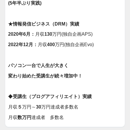
(5年半ぶり実践)
★情報発信ビジネス（DRM）実績
2020年6月：
月収
130
万円(独自企画APS)
2022年12月：
月収
400
万円(独自企画Evo)
パソコン一台で人生が大きく
変わり始めた受講生が続々増加中！
◆
受講生（ブログアフィリエイト）実績
月収
５
万円～
30
万円達成者多数名
月収
数万円
達成者 多数名