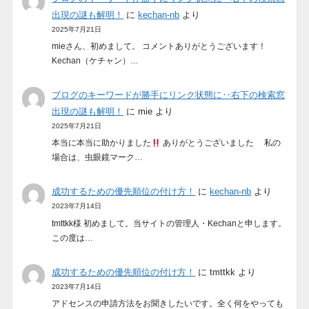
出現の謎も解明！
に
kechan-nb
より
2025年7月21日
mieさん、初めまして。 コメントありがとうございます！
Kechan（ケチャン）…
ブログのキーワードが勝手にリンク状態に‥右下の検索窓
出現の謎も解明！
に
mie
より
2025年7月21日
本当に本当に助かりました
ありがとうございました 私の
場合は、虫眼鏡マーク…
成功するための優先順位の付け方！
に
kechan-nb
より
2023年7月14日
tmttkk様 初めまして。当サイトの管理人・Kechanと申します。
この度は…
成功するための優先順位の付け方！
に
tmttkk
より
2023年7月14日
アドセンスの申請方法をお聞きしたいです。全く何をやっても