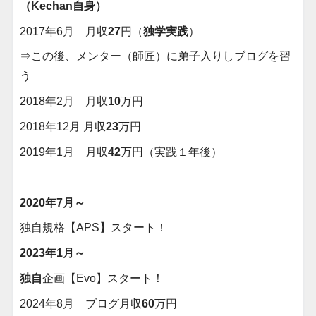
（Kechan自身）
2017年6月 月収
27
円（
独学実践
）
⇒この後、メンター（師匠）に弟子入りしブログを習
う
2018年2月 月収
10
万円
2018年12月 月収
23
万円
2019年1月 月収
42
万円（実践１年後）
2020年7月～
独自規格【APS】スタート！
2023年1月～
独自
企画【Evo】スタート！
2024年8月 ブログ月収
60
万円