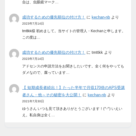
合は、虫眼鏡マーク…
成功するための優先順位の付け方！
に
kechan-nb
より
2023年7月14日
tmttkk様 初めまして。当サイトの管理人・Kechanと申します。
この度は…
成功するための優先順位の付け方！
に
tmttkk
より
2023年7月14日
アドセンスの申請方法をお聞きしたいです。全く何をやっても
ダメなので、腐っています…
【 短期成長者続出！】たった半年で月収170倍のAPS受講
者さん・他～その秘密を大公開！
に
kechan-nb
より
2021年7月30日
ゆうさん いつも見て頂きありがとうございます！(^-^) いえい
え。私自身は全く…