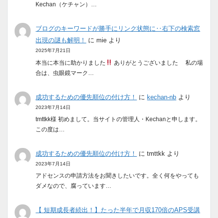
Kechan（ケチャン）…
ブログのキーワードが勝手にリンク状態に‥右下の検索窓
出現の謎も解明！
に
mie
より
2025年7月21日
本当に本当に助かりました
ありがとうございました 私の場
合は、虫眼鏡マーク…
成功するための優先順位の付け方！
に
kechan-nb
より
2023年7月14日
tmttkk様 初めまして。当サイトの管理人・Kechanと申します。
この度は…
成功するための優先順位の付け方！
に
tmttkk
より
2023年7月14日
アドセンスの申請方法をお聞きしたいです。全く何をやっても
ダメなので、腐っています…
【 短期成長者続出！】たった半年で月収170倍のAPS受講