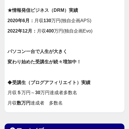
★情報発信ビジネス（DRM）実績
2020年6月：
月収
130
万円(独自企画APS)
2022年12月：
月収
400
万円(独自企画Evo)
パソコン一台で人生が大きく
変わり始めた受講生が続々増加中！
◆
受講生（ブログアフィリエイト）実績
月収
５
万円～
30
万円達成者多数名
月収
数万円
達成者 多数名