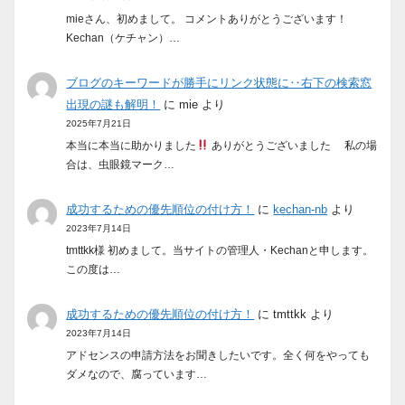
mieさん、初めまして。 コメントありがとうございます！
Kechan（ケチャン）…
ブログのキーワードが勝手にリンク状態に‥右下の検索窓
出現の謎も解明！
に
mie
より
2025年7月21日
本当に本当に助かりました
ありがとうございました 私の場
合は、虫眼鏡マーク…
成功するための優先順位の付け方！
に
kechan-nb
より
2023年7月14日
tmttkk様 初めまして。当サイトの管理人・Kechanと申します。
この度は…
成功するための優先順位の付け方！
に
tmttkk
より
2023年7月14日
アドセンスの申請方法をお聞きしたいです。全く何をやっても
ダメなので、腐っています…