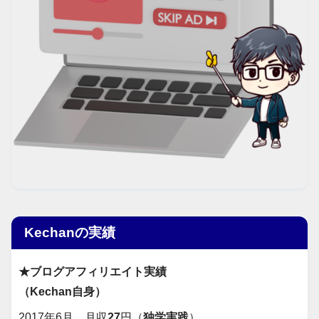
Kechanの実績
★ブログアフィリエイト実績
（Kechan自身）
2017年6月 月収
27
円（
独学実践
）