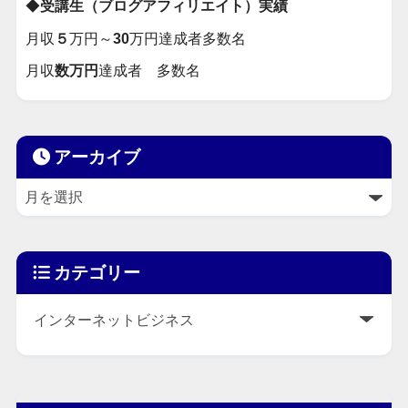
◆
受講生（ブログアフィリエイト）実績
月収
５
万円～
30
万円達成者多数名
月収
数万円
達成者 多数名
アーカイブ
カテゴリー