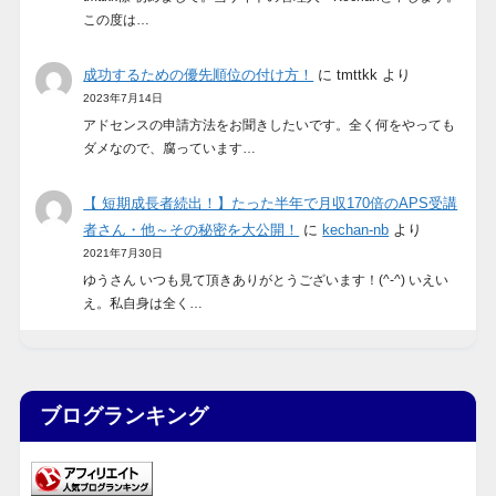
この度は…
成功するための優先順位の付け方！
に
tmttkk
より
2023年7月14日
アドセンスの申請方法をお聞きしたいです。全く何をやっても
ダメなので、腐っています…
【 短期成長者続出！】たった半年で月収170倍のAPS受講
者さん・他～その秘密を大公開！
に
kechan-nb
より
2021年7月30日
ゆうさん いつも見て頂きありがとうございます！(^-^) いえい
え。私自身は全く…
ブログランキング