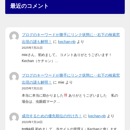
最近のコメント
ブログのキーワードが勝手にリンク状態に‥右下の検索窓
出現の謎も解明！
に
kechan-nb
より
2025年7月21日
mieさん、初めまして。 コメントありがとうございます！
Kechan（ケチャン）…
ブログのキーワードが勝手にリンク状態に‥右下の検索窓
出現の謎も解明！
に
mie
より
2025年7月21日
本当に本当に助かりました
ありがとうございました 私の
場合は、虫眼鏡マーク…
成功するための優先順位の付け方！
に
kechan-nb
より
2023年7月14日
tmttkk様 初めまして。当サイトの管理人・Kechanと申します。