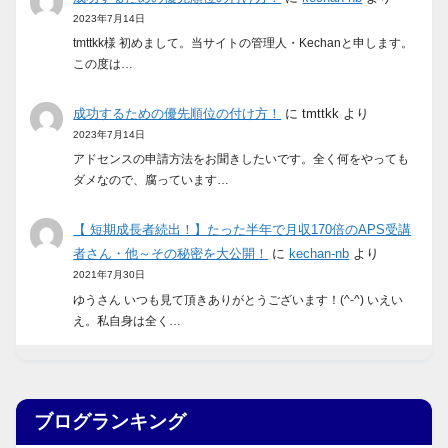
2023年7月14日
tmttkk様 初めまして。当サイトの管理人・Kechanと申します。
この度は…
成功するための優先順位の付け方！
に
tmttkk
より
2023年7月14日
アドセンスの申請方法をお聞きしたいです。全く何をやっても
ダメなので、腐っています…
【 短期成長者続出！】たった半年で月収170倍のAPS受講
者さん・他～その秘密を大公開！
に
kechan-nb
より
2021年7月30日
ゆうさん いつも見て頂きありがとうございます！(^-^) いえい
え。私自身は全く…
ブログランキング