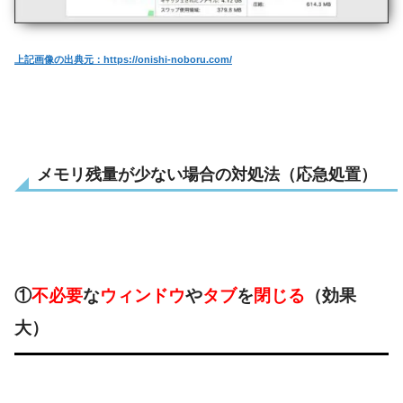
上記画像の出典元：https://onishi-noboru.com/
メモリ残量が少ない場合の対処法（応急処置）
①
不必要
な
ウィンドウ
や
タブ
を
閉じる
（効果
大）