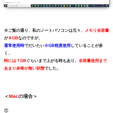
※ご覧の通り、私のノートパソコンは元々、
メモリ全容量
が
８GB
なのですが、
通常使用時
でだいたい
６GB程度使用
していることが多
く、
時には７GB
ぐらいまで上がる時もあり、
全容量使用まで
あまり余裕が無い状態
でした。
＜
Mac
の場合＞
①