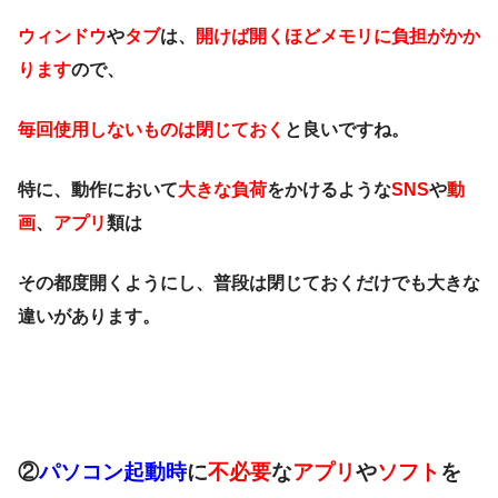
ウィンドウ
や
タブ
は、
開けば開くほどメモリに負担がかか
ります
ので、
毎回使用しないものは閉じておく
と良いですね。
特に、動作において
大きな負荷
をかけるような
SNS
や
動
画
、
アプリ
類は
その都度開くようにし、普段は閉じておくだけでも大きな
違いがあります。
②
パソコン起動時
に
不必要
な
アプリ
や
ソフト
を