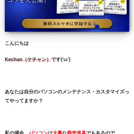
こんにちは
Kechan（ケチャン）
です(‘ω’)
あなたは自分のパソコンのメンテナンス・カスタマイズっ
てやってますか？
私の場合、
パソコン
は
大事
な
商売道具
でもあるので