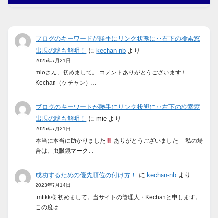
ブログのキーワードが勝手にリンク状態に‥右下の検索窓
出現の謎も解明！
に
kechan-nb
より
2025年7月21日
mieさん、初めまして。 コメントありがとうございます！
Kechan（ケチャン）…
ブログのキーワードが勝手にリンク状態に‥右下の検索窓
出現の謎も解明！
に
mie
より
2025年7月21日
本当に本当に助かりました
ありがとうございました 私の場
合は、虫眼鏡マーク…
成功するための優先順位の付け方！
に
kechan-nb
より
2023年7月14日
tmttkk様 初めまして。当サイトの管理人・Kechanと申します。
この度は…