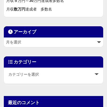
月収
５
万円～
30
万円達成者多数名
月収
数万円
達成者 多数名
アーカイブ
カテゴリー
最近のコメント