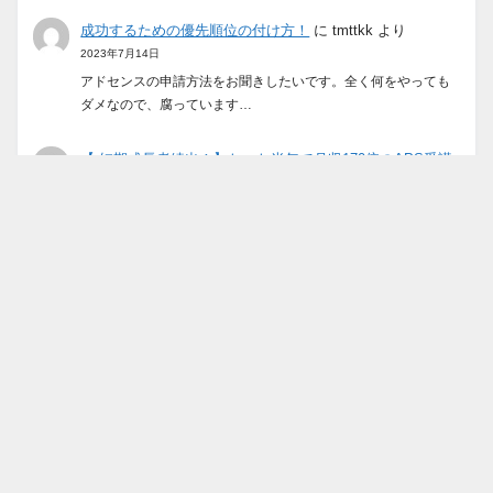
成功するための優先順位の付け方！
に
tmttkk
より
2023年7月14日
アドセンスの申請方法をお聞きしたいです。全く何をやっても
ダメなので、腐っています…
【 短期成長者続出！】たった半年で月収170倍のAPS受講
者さん・他～その秘密を大公開！
に
kechan-nb
より
2021年7月30日
ゆうさん いつも見て頂きありがとうございます！(^-^) いえい
え。私自身は全く…
ブログランキング
アフィリエイトランキング